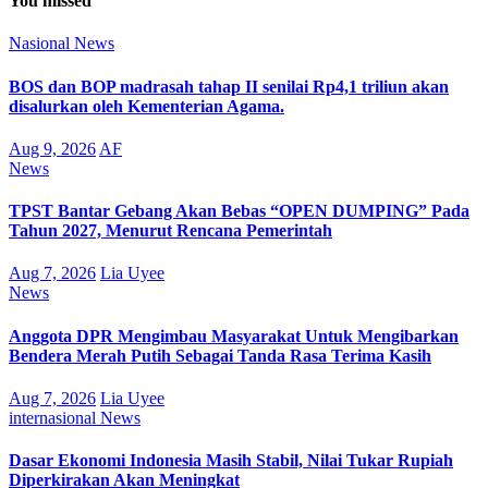
You missed
Nasional
News
BOS dan BOP madrasah tahap II senilai Rp4,1 triliun akan
disalurkan oleh Kementerian Agama.
Aug 9, 2026
AF
News
TPST Bantar Gebang Akan Bebas “OPEN DUMPING” Pada
Tahun 2027, Menurut Rencana Pemerintah
Aug 7, 2026
Lia Uyee
News
Anggota DPR Mengimbau Masyarakat Untuk Mengibarkan
Bendera Merah Putih Sebagai Tanda Rasa Terima Kasih
Aug 7, 2026
Lia Uyee
internasional
News
Dasar Ekonomi Indonesia Masih Stabil, Nilai Tukar Rupiah
Diperkirakan Akan Meningkat