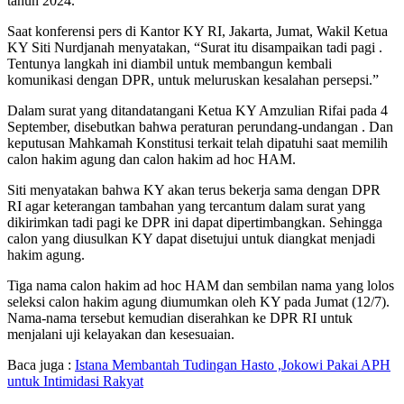
tahun 2024.
Saat konferensi pers di Kantor KY RI, Jakarta, Jumat, Wakil Ketua
KY Siti Nurdjanah menyatakan, “Surat itu disampaikan tadi pagi .
Tentunya langkah ini diambil untuk membangun kembali
komunikasi dengan DPR, untuk meluruskan kesalahan persepsi.”
Dalam surat yang ditandatangani Ketua KY Amzulian Rifai pada 4
September, disebutkan bahwa peraturan perundang-undangan . Dan
keputusan Mahkamah Konstitusi terkait telah dipatuhi saat memilih
calon hakim agung dan calon hakim ad hoc HAM.
Siti menyatakan bahwa KY akan terus bekerja sama dengan DPR
RI agar keterangan tambahan yang tercantum dalam surat yang
dikirimkan tadi pagi ke DPR ini dapat dipertimbangkan. Sehingga
calon yang diusulkan KY dapat disetujui untuk diangkat menjadi
hakim agung.
Tiga nama calon hakim ad hoc HAM dan sembilan nama yang lolos
seleksi calon hakim agung diumumkan oleh KY pada Jumat (12/7).
Nama-nama tersebut kemudian diserahkan ke DPR RI untuk
menjalani uji kelayakan dan kesesuaian.
Baca juga :
Istana Membantah Tudingan Hasto ,Jokowi Pakai APH
untuk Intimidasi Rakyat