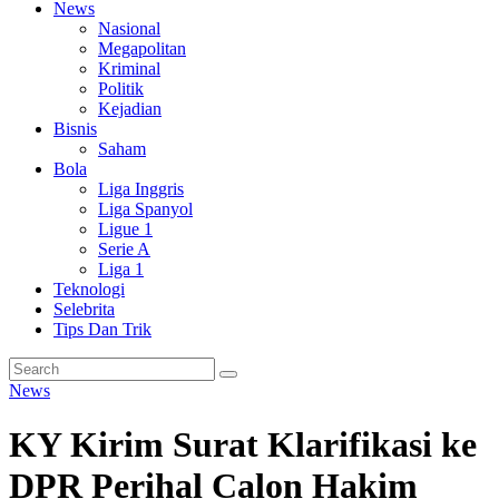
News
Nasional
Megapolitan
Kriminal
Politik
Kejadian
Bisnis
Saham
Bola
Liga Inggris
Liga Spanyol
Ligue 1
Serie A
Liga 1
Teknologi
Selebrita
Tips Dan Trik
News
KY Kirim Surat Klarifikasi ke
DPR Perihal Calon Hakim