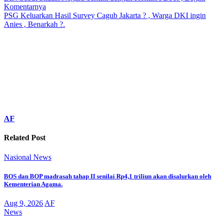
Komentarnya
PSG Keluarkan Hasil Survey Cagub Jakarta ? , Warga DKI ingin
Anies , Benarkah ?.
AF
Related Post
Nasional
News
BOS dan BOP madrasah tahap II senilai Rp4,1 triliun akan disalurkan oleh
Kementerian Agama.
Aug 9, 2026
AF
News