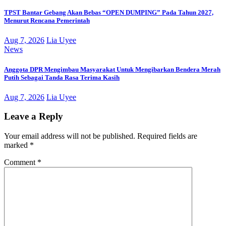
TPST Bantar Gebang Akan Bebas “OPEN DUMPING” Pada Tahun 2027,
Menurut Rencana Pemerintah
Aug 7, 2026
Lia Uyee
News
Anggota DPR Mengimbau Masyarakat Untuk Mengibarkan Bendera Merah
Putih Sebagai Tanda Rasa Terima Kasih
Aug 7, 2026
Lia Uyee
Leave a Reply
Your email address will not be published.
Required fields are
marked
*
Comment
*