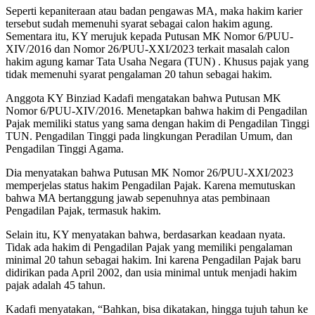
Seperti kepaniteraan atau badan pengawas MA, maka hakim karier
tersebut sudah memenuhi syarat sebagai calon hakim agung.
Sementara itu, KY merujuk kepada Putusan MK Nomor 6/PUU-
XIV/2016 dan Nomor 26/PUU-XXI/2023 terkait masalah calon
hakim agung kamar Tata Usaha Negara (TUN) . Khusus pajak yang
tidak memenuhi syarat pengalaman 20 tahun sebagai hakim.
Anggota KY Binziad Kadafi mengatakan bahwa Putusan MK
Nomor 6/PUU-XIV/2016. Menetapkan bahwa hakim di Pengadilan
Pajak memiliki status yang sama dengan hakim di Pengadilan Tinggi
TUN. Pengadilan Tinggi pada lingkungan Peradilan Umum, dan
Pengadilan Tinggi Agama.
Dia menyatakan bahwa Putusan MK Nomor 26/PUU-XXI/2023
memperjelas status hakim Pengadilan Pajak. Karena memutuskan
bahwa MA bertanggung jawab sepenuhnya atas pembinaan
Pengadilan Pajak, termasuk hakim.
Selain itu, KY menyatakan bahwa, berdasarkan keadaan nyata.
Tidak ada hakim di Pengadilan Pajak yang memiliki pengalaman
minimal 20 tahun sebagai hakim. Ini karena Pengadilan Pajak baru
didirikan pada April 2002, dan usia minimal untuk menjadi hakim
pajak adalah 45 tahun.
Kadafi menyatakan, “Bahkan, bisa dikatakan, hingga tujuh tahun ke