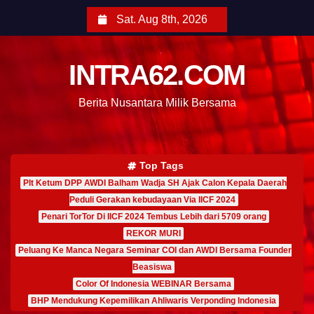
Sat. Aug 8th, 2026
INTRA62.COM
Berita Nusantara Milik Bersama
Top Tags
Plt Ketum DPP AWDI Balham Wadja SH Ajak Calon Kepala Daerah
Peduli Gerakan kebudayaan Via IICF 2024
Penari TorTor Di IICF 2024 Tembus Lebih dari 5709 orang
REKOR MURI
Peluang Ke Manca Negara Seminar COI dan AWDI Bersama Founder
Beasiswa
Color Of Indonesia WEBINAR Bersama
BHP Mendukung Kepemilikan Ahliwaris Verponding Indonesia