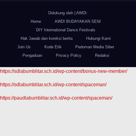
Didukung oleh
|
AWDI:
Home
AWDI BUDAYAKAN SENI
DIY International Dance Festivals
Hak Jawab dan koreksi berita
Hubungi Kami
Join Us
Kode Etik
Pedoman Media Siber
Pengaduan
Privacy Policy
Redaksi
https://sdlabumblitar.sch.id/wp-content/bonus-new-member/
https://sdlabumblitar.sch.id/wp-content/spaceman/
https://paudlabumblitar.sch.id/wp-content/spaceman/