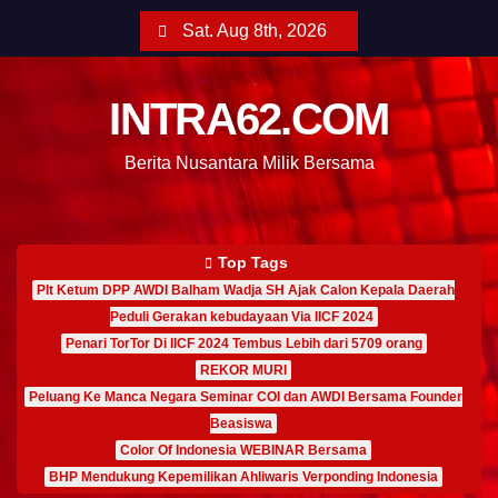
Sat. Aug 8th, 2026
INTRA62.COM
Berita Nusantara Milik Bersama
Top Tags
Plt Ketum DPP AWDI Balham Wadja SH Ajak Calon Kepala Daerah
Peduli Gerakan kebudayaan Via IICF 2024
Penari TorTor Di IICF 2024 Tembus Lebih dari 5709 orang
REKOR MURI
Peluang Ke Manca Negara Seminar COI dan AWDI Bersama Founder
Beasiswa
Color Of Indonesia WEBINAR Bersama
BHP Mendukung Kepemilikan Ahliwaris Verponding Indonesia