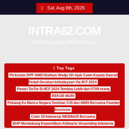
Sat. Aug 8th, 2026
INTRA62.COM
Berita Nusantara Milik Bersama
Top Tags
Plt Ketum DPP AWDI Balham Wadja SH Ajak Calon Kepala Daerah
Peduli Gerakan kebudayaan Via IICF 2024
Penari TorTor Di IICF 2024 Tembus Lebih dari 5709 orang
REKOR MURI
Peluang Ke Manca Negara Seminar COI dan AWDI Bersama Founder
Beasiswa
Color Of Indonesia WEBINAR Bersama
BHP Mendukung Kepemilikan Ahliwaris Verponding Indonesia