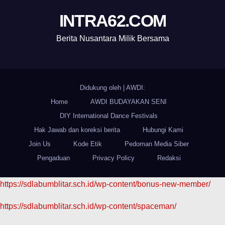
INTRA62.COM
Berita Nusantara Milik Bersama
Didukung oleh
|
AWDI:
Home
AWDI BUDAYAKAN SENI
DIY International Dance Festivals
Hak Jawab dan koreksi berita
Hubungi Kami
Join Us
Kode Etik
Pedoman Media Siber
Pengaduan
Privacy Policy
Redaksi
https://sdlabumblitar.sch.id/wp-content/bonus-new-member/
https://sdlabumblitar.sch.id/wp-content/spaceman/