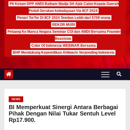
Plt Ketum DPP AWDI Balham Wadja SH Ajak Calon Kepala Daerah
Peduli Gerakan kebudayaan Via IICF 2024
Penari TorTor Di IICF 2024 Tembus Lebih dari 5709 orang
REKOR MURI
Peluang Ke Manca Negara Seminar COI dan AWDI Bersama Founder
Beasiswa
Color Of Indonesia WEBINAR Bersama
BHP Mendukung Kepemilikan Ahliwaris Verponding Indonesia
NEWS
BI Memperkuat Sinergi Antara Berbagai
Pihak Dengan Nilai Tukar Sentuh Level
Rp17.900.