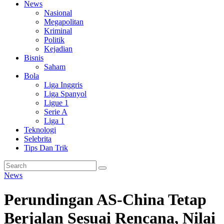
News
Nasional
Megapolitan
Kriminal
Politik
Kejadian
Bisnis
Saham
Bola
Liga Inggris
Liga Spanyol
Ligue 1
Serie A
Liga 1
Teknologi
Selebrita
Tips Dan Trik
News
Perundingan AS-China Tetap
Berjalan Sesuai Rencana, Nilai