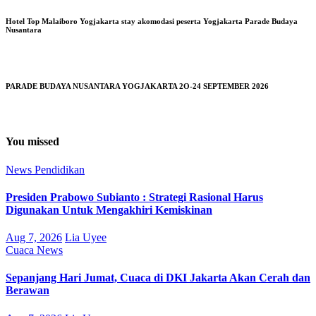
Hotel Top Malaiboro Yogjakarta stay akomodasi peserta Yogjakarta Parade Budaya
Nusantara
PARADE BUDAYA NUSANTARA YOGJAKARTA 2O-24 SEPTEMBER 2026
You missed
News
Pendidikan
Presiden Prabowo Subianto : Strategi Rasional Harus
Digunakan Untuk Mengakhiri Kemiskinan
Aug 7, 2026
Lia Uyee
Cuaca
News
Sepanjang Hari Jumat, Cuaca di DKI Jakarta Akan Cerah dan
Berawan