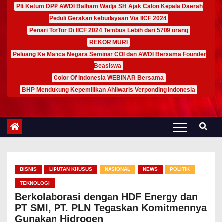
Plt Ketum DPP AWDI Balham Wadja SH Ajak Calon Kepala Daerah
Peduli Gerakan kebudayaan Via IICF 2024
Penari TorTor Di IICF 2024 Tembus Lebih dari 5709 orang
REKOR MURI
Peluang Ke Manca Negara Seminar COI dan AWDI Bersama Founder
Beasiswa
Color Of Indonesia WEBINAR Bersama
BHP Mendukung Kepemilikan Ahliwaris Verponding Indonesia
BISNIS
LIPUTAN KHUSUS
NASIONAL
NEWS
POLITIK
TEKNOLOGI
Berkolaborasi dengan HDF Energy dan
PT SMI, PT. PLN Tegaskan Komitmennya
Gunakan Hidrogen