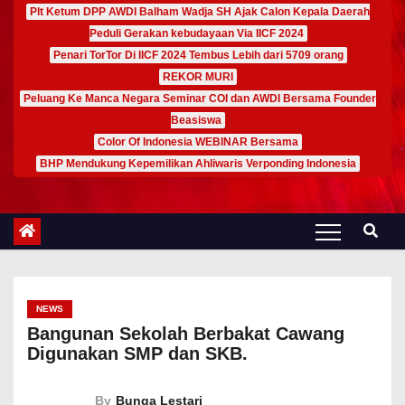
Plt Ketum DPP AWDI Balham Wadja SH Ajak Calon Kepala Daerah
Peduli Gerakan kebudayaan Via IICF 2024
Penari TorTor Di IICF 2024 Tembus Lebih dari 5709 orang
REKOR MURI
Peluang Ke Manca Negara Seminar COI dan AWDI Bersama Founder
Beasiswa
Color Of Indonesia WEBINAR Bersama
BHP Mendukung Kepemilikan Ahliwaris Verponding Indonesia
NEWS
Bangunan Sekolah Berbakat Cawang
Digunakan SMP dan SKB.
By
Bunga Lestari