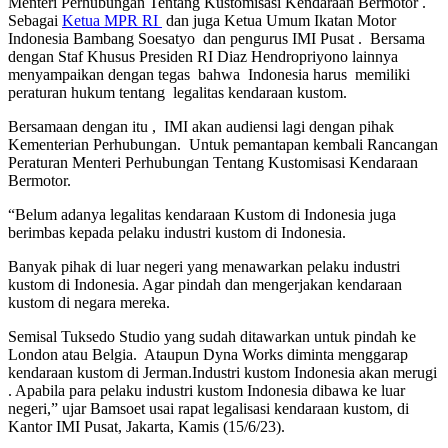
Menteri Perhubungan Tentang Kustomisasi Kendaraan Bermotor .
Sebagai
Ketua MPR RI
dan juga Ketua Umum Ikatan Motor
Indonesia Bambang Soesatyo dan pengurus IMI Pusat . Bersama
dengan Staf Khusus Presiden RI Diaz Hendropriyono lainnya
menyampaikan dengan tegas bahwa Indonesia harus memiliki
peraturan hukum tentang legalitas kendaraan kustom.
Bersamaan dengan itu , IMI akan audiensi lagi dengan pihak
Kementerian Perhubungan. Untuk pemantapan kembali Rancangan
Peraturan Menteri Perhubungan Tentang Kustomisasi Kendaraan
Bermotor.
“Belum adanya legalitas kendaraan Kustom di Indonesia juga
berimbas kepada pelaku industri kustom di Indonesia.
Banyak pihak di luar negeri yang menawarkan pelaku industri
kustom di Indonesia. Agar pindah dan mengerjakan kendaraan
kustom di negara mereka.
Semisal Tuksedo Studio yang sudah ditawarkan untuk pindah ke
London atau Belgia. Ataupun Dyna Works diminta menggarap
kendaraan kustom di Jerman.Industri kustom Indonesia akan merugi
. Apabila para pelaku industri kustom Indonesia dibawa ke luar
negeri,” ujar Bamsoet usai rapat legalisasi kendaraan kustom, di
Kantor IMI Pusat, Jakarta, Kamis (15/6/23).