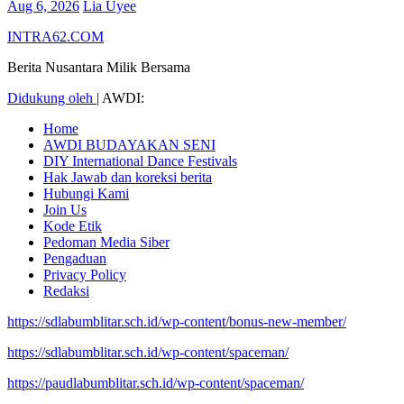
Aug 6, 2026
Lia Uyee
INTRA62.COM
Berita Nusantara Milik Bersama
Didukung oleh
|
AWDI:
Home
AWDI BUDAYAKAN SENI
DIY International Dance Festivals
Hak Jawab dan koreksi berita
Hubungi Kami
Join Us
Kode Etik
Pedoman Media Siber
Pengaduan
Privacy Policy
Redaksi
https://sdlabumblitar.sch.id/wp-content/bonus-new-member/
https://sdlabumblitar.sch.id/wp-content/spaceman/
https://paudlabumblitar.sch.id/wp-content/spaceman/