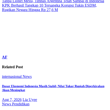
Tanpa Lionel Messi, Timnas Argentina Telah Sampai di Indonesia
KPK Berhasil Tangkap 10 Tersangka Korupsi Tukin ESDM,
Rugikan Negara Hingga Rp 27,6 M
AF
Related Post
internasional
News
Dasar Ekonomi Indonesia Masih Stabil, Nilai Tukar Rupiah Diperkirakan
Akan Meningkat
Aug 7, 2026
Lia Uyee
News
Pendidikan