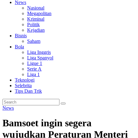
News
Nasional
Megapolitan
Kriminal
Politik
Kejadian
Bisnis
Saham
Bola
Liga Inggris
Liga Spanyol
Ligue 1
Serie A
Liga 1
Teknologi
Selebrita
Tips Dan Trik
News
Bamsoet ingin segera
wujudkan Peraturan Menteri