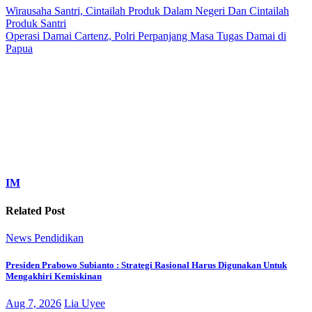
Wirausaha Santri, Cintailah Produk Dalam Negeri Dan Cintailah
Produk Santri
Operasi Damai Cartenz, Polri Perpanjang Masa Tugas Damai di
Papua
IM
Related Post
News
Pendidikan
Presiden Prabowo Subianto : Strategi Rasional Harus Digunakan Untuk
Mengakhiri Kemiskinan
Aug 7, 2026
Lia Uyee