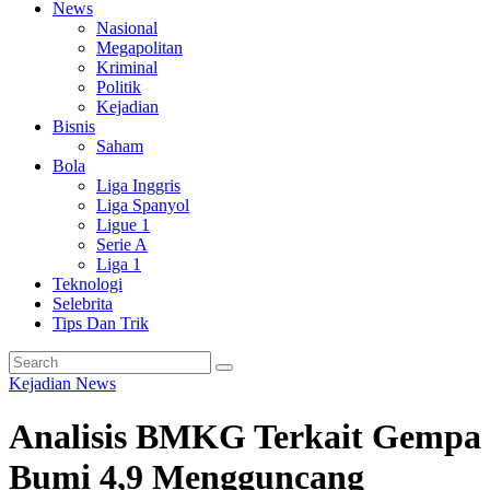
News
Nasional
Megapolitan
Kriminal
Politik
Kejadian
Bisnis
Saham
Bola
Liga Inggris
Liga Spanyol
Ligue 1
Serie A
Liga 1
Teknologi
Selebrita
Tips Dan Trik
Kejadian
News
Analisis BMKG Terkait Gempa
Bumi 4,9 Mengguncang