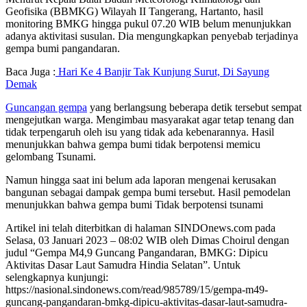
Geofisika (BBMKG) Wilayah II Tangerang, Hartanto, hasil
monitoring BMKG hingga pukul 07.20 WIB belum menunjukkan
adanya aktivitasi susulan. Dia mengungkapkan penyebab terjadinya
gempa bumi pangandaran.
Baca Juga :
Hari Ke 4 Banjir Tak Kunjung Surut, Di Sayung
Demak
Guncangan gempa
yang berlangsung beberapa detik tersebut sempat
mengejutkan warga. Mengimbau masyarakat agar tetap tenang dan
tidak terpengaruh oleh isu yang tidak ada kebenarannya. Hasil
menunjukkan bahwa gempa bumi tidak berpotensi memicu
gelombang Tsunami.
Namun hingga saat ini belum ada laporan mengenai kerusakan
bangunan sebagai dampak gempa bumi tersebut. Hasil pemodelan
menunjukkan bahwa gempa bumi Tidak berpotensi tsunami
Artikel ini telah diterbitkan di halaman SINDOnews.com pada
Selasa, 03 Januari 2023 – 08:02 WIB oleh Dimas Choirul dengan
judul “Gempa M4,9 Guncang Pangandaran, BMKG: Dipicu
Aktivitas Dasar Laut Samudra Hindia Selatan”. Untuk
selengkapnya kunjungi:
https://nasional.sindonews.com/read/985789/15/gempa-m49-
guncang-pangandaran-bmkg-dipicu-aktivitas-dasar-laut-samudra-