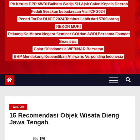
Plt Ketum DPP AWDI Balham Wadja SH Ajak Calon Kepala Daerah
Peduli Gerakan kebudayaan Via IICF 2024
Penari TorTor Di IICF 2024 Tembus Lebih dari 5709 orang
REKOR MURI
Peluang Ke Manca Negara Seminar COI dan AWDI Bersama Founder
Beasiswa
Color Of Indonesia WEBINAR Bersama
BHP Mendukung Kepemilikan Ahliwaris Verponding Indonesia
WISATA
15 Recomendasi Objek Wisata Dieng
Jawa Tengah
By
IM