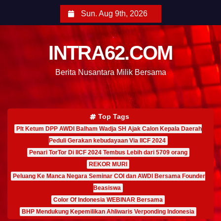
Sun. Aug 9th, 2026
INTRA62.COM
Berita Nusantara Milik Bersama
Top Tags
Plt Ketum DPP AWDI Balham Wadja SH Ajak Calon Kepala Daerah
Peduli Gerakan kebudayaan Via IICF 2024
Penari TorTor Di IICF 2024 Tembus Lebih dari 5709 orang
REKOR MURI
Peluang Ke Manca Negara Seminar COI dan AWDI Bersama Founder
Beasiswa
Color Of Indonesia WEBINAR Bersama
BHP Mendukung Kepemilikan Ahliwaris Verponding Indonesia