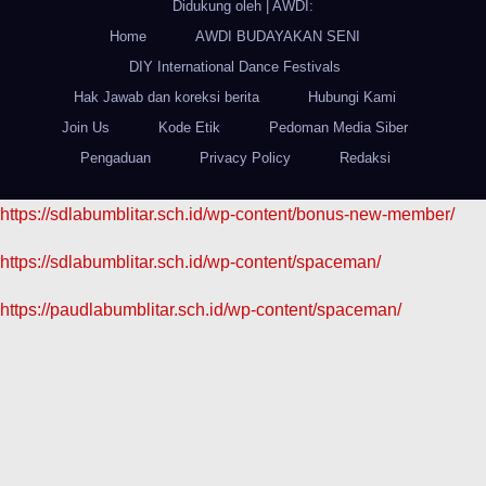
Didukung oleh
|
AWDI:
Home
AWDI BUDAYAKAN SENI
DIY International Dance Festivals
Hak Jawab dan koreksi berita
Hubungi Kami
Join Us
Kode Etik
Pedoman Media Siber
Pengaduan
Privacy Policy
Redaksi
https://sdlabumblitar.sch.id/wp-content/bonus-new-member/
https://sdlabumblitar.sch.id/wp-content/spaceman/
https://paudlabumblitar.sch.id/wp-content/spaceman/