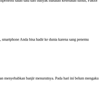
hipertensi salah satu dari banyak masalah kesehatan tubuh, Faktor
smartphone Anda bisa hadir ke dunia karena sang penemu
kan menyebabkan banjir menurutnya. Pada hari ini belum mengaku