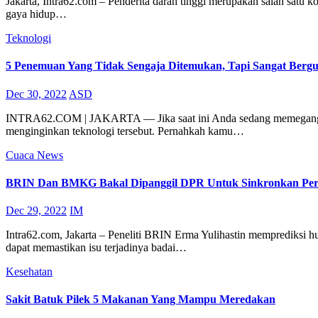
Jakarta, Intra62.com – Penderita darah tinggi merupakan salah satu k
gaya hidup…
Teknologi
5 Penemuan Yang Tidak Sengaja Ditemukan, Tapi Sangat Berg
Dec 30, 2022
ASD
INTRA62.COM | JAKARTA — Jika saat ini Anda sedang memegang smar
menginginkan teknologi tersebut. Pernahkah kamu…
Cuaca
News
BRIN Dan BMKG Bakal Dipanggil DPR Untuk Sinkronkan Perb
Dec 29, 2022
IM
Intra62.com, Jakarta – Peneliti BRIN Erma Yulihastin memprediksi 
dapat memastikan isu terjadinya badai…
Kesehatan
Sakit Batuk Pilek 5 Makanan Yang Mampu Meredakan