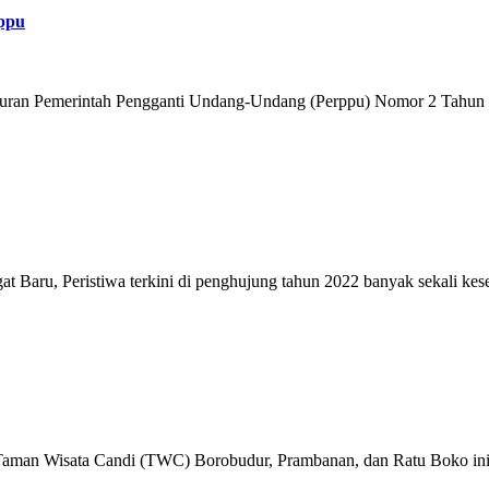
rppu
aturan Pemerintah Pengganti Undang-Undang (Perppu) Nomor 2 Tahun 2
, Peristiwa terkini di penghujung tahun 2022 banyak sekali kesed
PT Taman Wisata Candi (TWC) Borobudur, Prambanan, dan Ratu Boko in