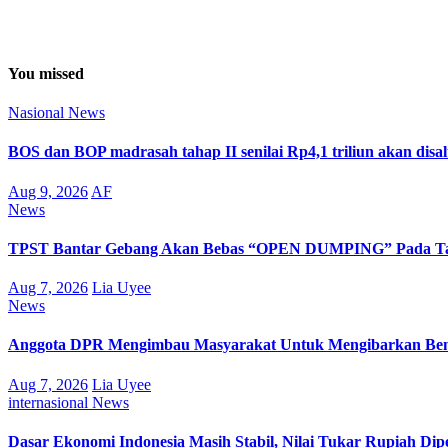
You missed
Nasional
News
BOS dan BOP madrasah tahap II senilai Rp4,1 triliun akan dis
Aug 9, 2026
AF
News
TPST Bantar Gebang Akan Bebas “OPEN DUMPING” Pada Tah
Aug 7, 2026
Lia Uyee
News
Anggota DPR Mengimbau Masyarakat Untuk Mengibarkan Bend
Aug 7, 2026
Lia Uyee
internasional
News
Dasar Ekonomi Indonesia Masih Stabil, Nilai Tukar Rupiah Di