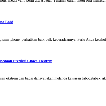
ondisi medis yang perlu diwaspadai. Tekanan darah tinggi bisa memicu 
una Loh!
tphone, perhatikan baik-baik keberadaannya. Perlu Anda ketahui, 
edaan Prediksi Cuaca Ekstrem
hujan ekstrem dan badai dahsyat akan melanda kawasan Jabodetabek. a