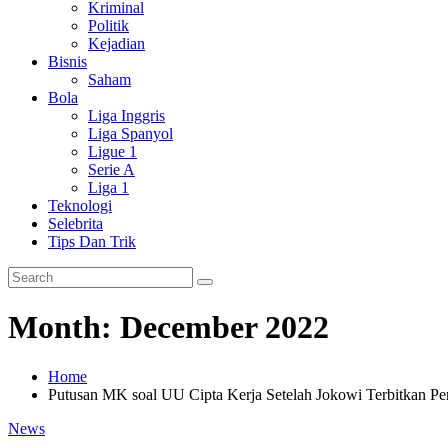
Kriminal
Politik
Kejadian
Bisnis
Saham
Bola
Liga Inggris
Liga Spanyol
Ligue 1
Serie A
Liga 1
Teknologi
Selebrita
Tips Dan Trik
Month:
December 2022
Home
Putusan MK soal UU Cipta Kerja Setelah Jokowi Terbitkan Pe
News