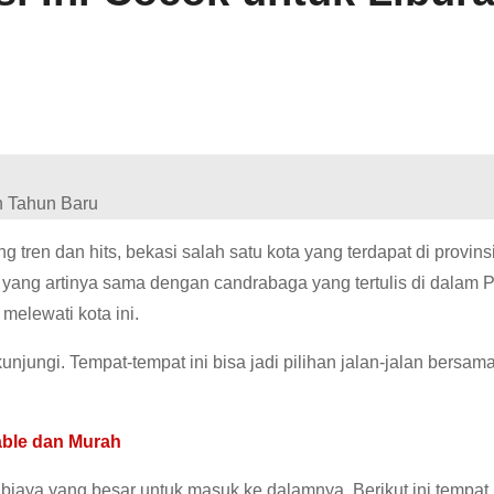
 tren dan hits, bekasi
salah satu kota yang terdapat di provin
 yang artinya sama dengan candrabaga yang tertulis di dalam P
elewati kota ini.
kunjungi.
Tempat-tempat ini bisa jadi pilihan jalan-jalan bersa
able dan Murah
an biaya yang besar untuk masuk ke dalamnya.
Berikut ini tempa