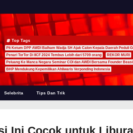
Top Tags
Plt Ketum DPP AWDI Balham Wadja SH Ajak Calon Kepala Daerah Peduli G
Penari TorTor Di IICF 2024 Tembus Lebih dari 5709 orang
REKOR MURI
Peluang Ke Manca Negara Seminar COI dan AWDI Bersama Founder Beas
BHP Mendukung Kepemilikan Ahliwaris Verponding Indonesia
Selebrita
Tips Dan Trik
i Ini Cocok untuk Libur