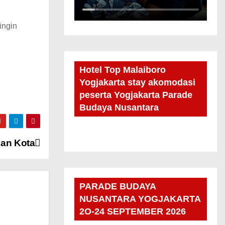
ingin
Hotel Top Malaiboro
Yogjakarta stay akomodasi
peserta Yogjakarta Parade
Budaya Nusantara
gan Kota
PARADE BUDAYA
NUSANTARA YOGJAKARTA
2O-24 SEPTEMBER 2026