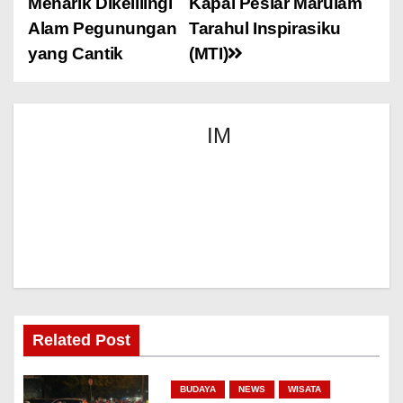
Menarik Dikelilingi
Kapal Pesiar Marulam
Alam Pegunungan
Tarahul Inspirasiku
yang Cantik
(MTI)
IM
Related Post
BUDAYA
NEWS
WISATA