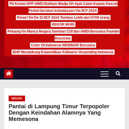
Plt Ketum DPP AWDI Balham Wadja SH Ajak Calon Kepala Daerah
Peduli Gerakan kebudayaan Via IICF 2024
Penari TorTor Di IICF 2024 Tembus Lebih dari 5709 orang
REKOR MURI
Peluang Ke Manca Negara Seminar COI dan AWDI Bersama Founder
Beasiswa
Color Of Indonesia WEBINAR Bersama
BHP Mendukung Kepemilikan Ahliwaris Verponding Indonesia
WISATA
Pantai di Lampung Timur Terpopoler
Dengan Keindahan Alamnya Yang
Memesona