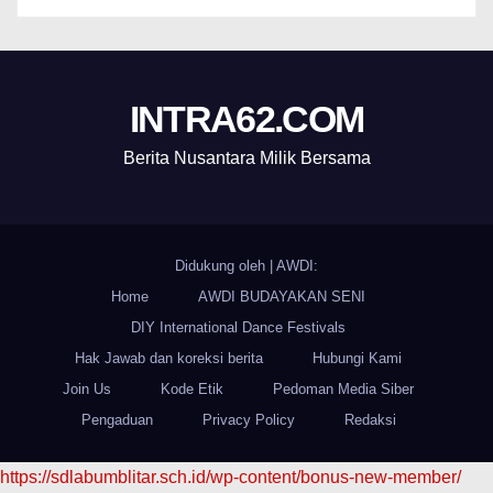
INTRA62.COM
Berita Nusantara Milik Bersama
Didukung oleh
|
AWDI:
Home
AWDI BUDAYAKAN SENI
DIY International Dance Festivals
Hak Jawab dan koreksi berita
Hubungi Kami
Join Us
Kode Etik
Pedoman Media Siber
Pengaduan
Privacy Policy
Redaksi
https://sdlabumblitar.sch.id/wp-content/bonus-new-member/