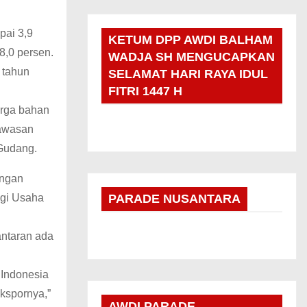
pai 3,9
KETUM DPP AWDI BALHAM
8,0 persen.
WADJA SH MENGUCAPKAN
 tahun
SELAMAT HARI RAYA IDUL
FITRI 1447 H
arga bahan
gawasan
Gudang.
angan
agi Usaha
PARADE NUSANTARA
antaran ada
 Indonesia
ekspornya,”
AWDI PARADE