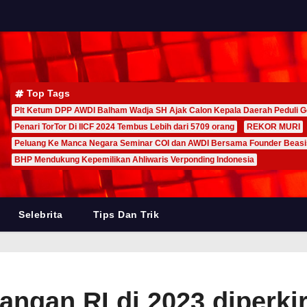
Top Tags
Plt Ketum DPP AWDI Balham Wadja SH Ajak Calon Kepala Daerah Peduli G
Penari TorTor Di IICF 2024 Tembus Lebih dari 5709 orang
REKOR MURI
Peluang Ke Manca Negara Seminar COI dan AWDI Bersama Founder Beas
BHP Mendukung Kepemilikan Ahliwaris Verponding Indonesia
Selebrita
Tips Dan Trik
ngan RI di 2023 diperkir