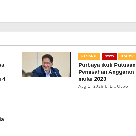
NASIONAL
NEWS
POLITIK
wa
Purbaya ikuti Putusa
Pemisahan Anggaran
 4
mulai 2028
Aug 1, 2026
Lia Uyee
ia