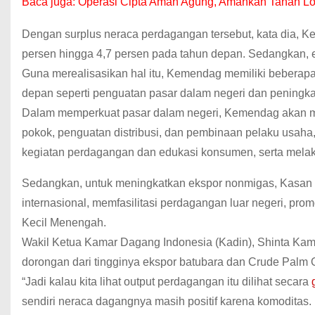
Baca juga:
Operasi Cipta Aman Agung, Amankan Tanah Lo
Dengan surplus neraca perdagangan tersebut, kata dia,
persen hingga 4,7 persen pada tahun depan. Sedangkan, e
Guna merealisasikan hal itu, Kemendag memiliki beberapa s
depan seperti penguatan pasar dalam negeri dan peningk
Dalam memperkuat pasar dalam negeri, Kemendag akan memp
pokok, penguatan distribusi, dan pembinaan pelaku us
kegiatan perdagangan dan edukasi konsumen, serta mela
Sedangkan, untuk meningkatkan ekspor nonmigas, Kasa
internasional, memfasilitasi perdagangan luar negeri, pr
Kecil Menengah.
Wakil Ketua Kamar Dagang Indonesia (Kadin), Shinta Kamd
dorongan dari tingginya ekspor batubara dan Crude Palm O
“Jadi kalau kita lihat output perdagangan itu dilihat secara
sendiri neraca dagangnya masih positif karena komoditas. K