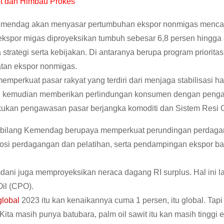
t dan Himbau Prokes
 Kemendag akan menyasar pertumbuhan ekspor nonmigas menca
kspor migas diproyeksikan tumbuh sebesar 6,8 persen hingga 
trategi serta kebijakan. Di antaranya berupa program prioritas
atan ekspor nonmigas.
erkuat pasar rakyat yang terdiri dari menjaga stabilisasi h
aha, kemudian memberikan perlindungan konsumen dengan pen
kukan pengawasan pasar berjangka komoditi dan Sistem Resi 
n bilang Kemendag berupaya memperkuat perundingan perdag
omosi perdagangan dan pelatihan, serta pendampingan ekspor b
ani juga memproyeksikan neraca dagang RI surplus. Hal ini l
il (CPO).
global
2023 itu kan kenaikannya cuma 1 persen, itu global. Tapi
ita masih punya batubara, palm oil sawit itu kan masih tinggi 