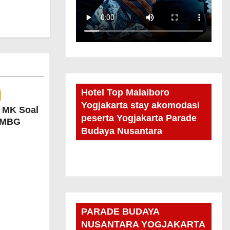
Hotel Top Malaiboro
Yogjakarta stay akomodasi
n MK Soal
peserta Yogjakarta Parade
 MBG
Budaya Nusantara
PARADE BUDAYA
NUSANTARA YOGJAKARTA