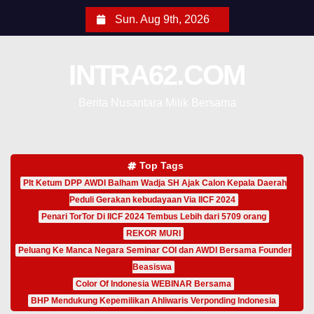
Sun. Aug 9th, 2026
INTRA62.COM
Berita Nusantara Milik Bersama
Top Tags
Plt Ketum DPP AWDI Balham Wadja SH Ajak Calon Kepala Daerah
Peduli Gerakan kebudayaan Via IICF 2024
Penari TorTor Di IICF 2024 Tembus Lebih dari 5709 orang
REKOR MURI
Peluang Ke Manca Negara Seminar COI dan AWDI Bersama Founder
Beasiswa
Color Of Indonesia WEBINAR Bersama
BHP Mendukung Kepemilikan Ahliwaris Verponding Indonesia