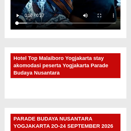
Hotel Top Malaiboro Yogjakarta stay
akomodasi peserta Yogjakarta Parade
Budaya Nusantara
PARADE BUDAYA NUSANTARA
YOGJAKARTA 2O-24 SEPTEMBER 2026