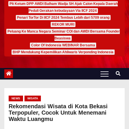
Plt Ketum DPP AWDI Balham Wadja SH Ajak Calon Kepala Daerah
Peduli Gerakan kebudayaan Via IICF 2024
Penari TorTor Di IICF 2024 Tembus Lebih dari 5709 orang
REKOR MURI
Peluang Ke Manca Negara Seminar COI dan AWDI Bersama Founder
Beasiswa
Color Of Indonesia WEBINAR Bersama
BHP Mendukung Kepemilikan Ahliwaris Verponding Indonesia
NEWS
WISATA
Rekomendasi Wisata di Kota Bekasi
Terpopuler, Cocok Untuk Menemani
Waktu Luangmu