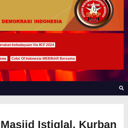
erakan kebudayaan Via IICF 2024
iswa
Color Of Indonesia WEBINAR Bersama
Masjid Istiqlal, Kurban