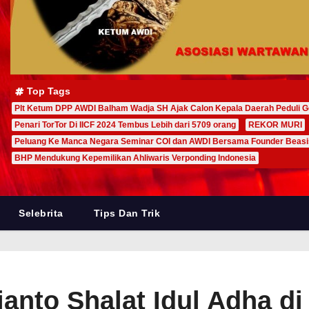
Top Tags
Plt Ketum DPP AWDI Balham Wadja SH Ajak Calon Kepala Daerah Peduli G
Penari TorTor Di IICF 2024 Tembus Lebih dari 5709 orang
REKOR MURI
Peluang Ke Manca Negara Seminar COI dan AWDI Bersama Founder Beas
BHP Mendukung Kepemilikan Ahliwaris Verponding Indonesia
Selebrita
Tips Dan Trik
nto Shalat Idul Adha di 