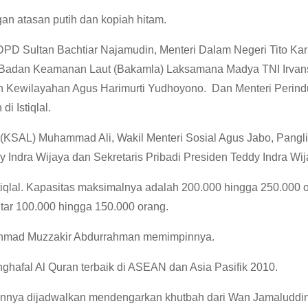
an atasan putih dan kopiah hitam.
PD Sultan Bachtiar Najamudin, Menteri Dalam Negeri Tito Kar
la Badan Keamanan Laut (Bakamla) Laksamana Madya TNI Irvan
an Kewilayahan Agus Harimurti Yudhoyono. Dan Menteri Perind
 Istiqlal.
 (KSAL) Muhammad Ali, Wakil Menteri Sosial Agus Jabo, Pangl
 Indra Wijaya dan Sekretaris Pribadi Presiden Teddy Indra Wij
Istiqlal. Kapasitas maksimalnya adalah 200.000 hingga 250.000 
kitar 100.000 hingga 150.000 orang.
. Ahmad Muzzakir Abdurrahman memimpinnya.
penghafal Al Quran terbaik di ASEAN dan Asia Pasifik 2010.
innya dijadwalkan mendengarkan khutbah dari Wan Jamaluddin 