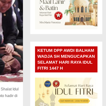
KETUM DPP AWDI BALHAM
WADJA SH MENGUCAPKAN
SELAMAT HARI RAYA IDUL
FITRI 1447 H
 Shalat Idul
o hadir di