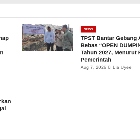
NEWS
hap
TPST Bantar Gebang 
Bebas “OPEN DUMPI
an
Tahun 2027, Menurut
Pemerintah
Aug 7, 2026
Lia Uyee
rkan
gai