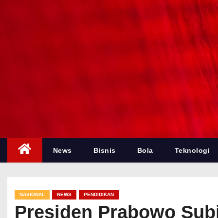
News
Bisnis
Bola
Teknologi
NASIONAL
NEWS
PENDIDIKAN
Presiden Prabowo Subia