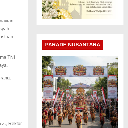
navian,
syah,
ustrian
PARADE NUSANTARA
ima TNI
aya.
orang.
Z., Rektor