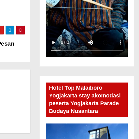
Pesan
Hotel Top Malaiboro
Yogjakarta stay akomodasi
peserta Yogjakarta Parade
Budaya Nusantara