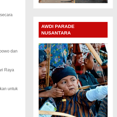
 secara
AWDI PARADE
NUSANTARA
abowo dan
ari Raya
ikan untuk