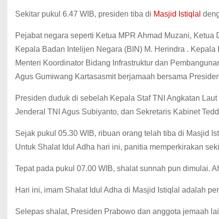
Sekitar pukul 6.47 WIB, presiden tiba di
Masjid Istiqlal
deng
Pejabat negara seperti Ketua MPR Ahmad Muzani, Ketua D
Kepala Badan Intelijen Negara (BIN) M. Herindra . Kepa
Menteri Koordinator Bidang Infrastruktur dan Pembangun
Agus Gumiwang Kartasasmit berjamaah bersama Presiden di
Presiden duduk di sebelah Kepala Staf TNI Angkatan Laut
Jenderal TNI Agus Subiyanto, dan Sekretaris Kabinet Teddy
Sejak pukul 05.30 WIB, ribuan orang telah tiba di Masjid 
Untuk Shalat Idul Adha hari ini, panitia memperkirakan se
Tepat pada pukul 07.00 WIB, shalat sunnah pun dimulai
Hari ini, imam Shalat Idul Adha di Masjid Istiqlal adalah 
Selepas shalat, Presiden Prabowo dan anggota jemaah la