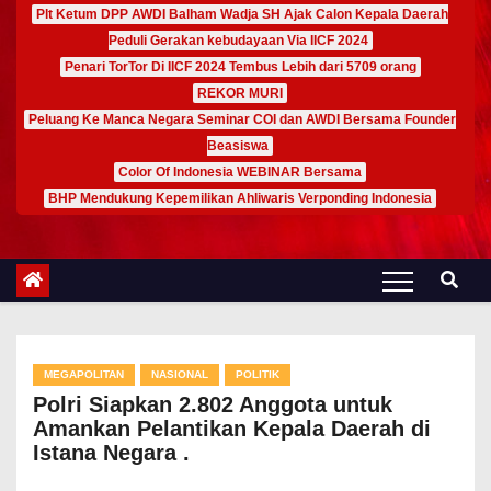
Plt Ketum DPP AWDI Balham Wadja SH Ajak Calon Kepala Daerah
Peduli Gerakan kebudayaan Via IICF 2024
Penari TorTor Di IICF 2024 Tembus Lebih dari 5709 orang
REKOR MURI
Peluang Ke Manca Negara Seminar COI dan AWDI Bersama Founder
Beasiswa
Color Of Indonesia WEBINAR Bersama
BHP Mendukung Kepemilikan Ahliwaris Verponding Indonesia
MEGAPOLITAN
NASIONAL
POLITIK
Polri Siapkan 2.802 Anggota untuk
Amankan Pelantikan Kepala Daerah di
Istana Negara .