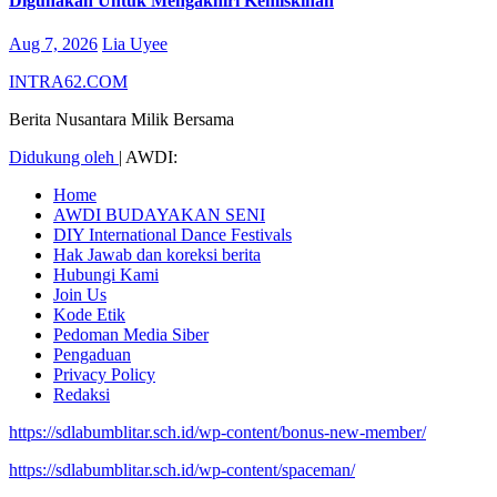
Digunakan Untuk Mengakhiri Kemiskinan
Aug 7, 2026
Lia Uyee
INTRA62.COM
Berita Nusantara Milik Bersama
Didukung oleh
|
AWDI:
Home
AWDI BUDAYAKAN SENI
DIY International Dance Festivals
Hak Jawab dan koreksi berita
Hubungi Kami
Join Us
Kode Etik
Pedoman Media Siber
Pengaduan
Privacy Policy
Redaksi
https://sdlabumblitar.sch.id/wp-content/bonus-new-member/
https://sdlabumblitar.sch.id/wp-content/spaceman/