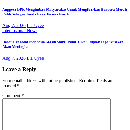
Anggota DPR Mengimbau Masyarakat Untuk Mengibarkan Bendera Merah
Putih Sebagai Tanda Rasa Terima Kasih
Aug 7, 2026
Lia Uyee
internasional
News
Dasar Ekonomi Indonesia Masih Stabil, Nilai Tukar Rupiah Diperkirakan
Akan Meningkat
Aug 7, 2026
Lia Uyee
Leave a Reply
Your email address will not be published.
Required fields are
marked
*
Comment
*