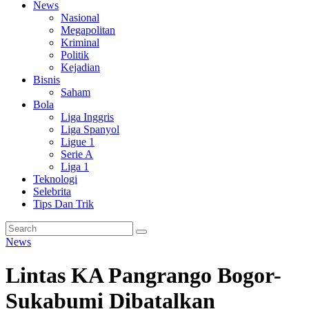
News
Nasional
Megapolitan
Kriminal
Politik
Kejadian
Bisnis
Saham
Bola
Liga Inggris
Liga Spanyol
Ligue 1
Serie A
Liga 1
Teknologi
Selebrita
Tips Dan Trik
News
Lintas KA Pangrango Bogor-
Sukabumi Dibatalkan