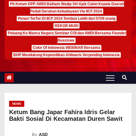
Plt Ketum DPP AWDI Balham Wadja SH Ajak Calon Kepala Daerah
Peduli Gerakan kebudayaan Via IICF 2024
Penari TorTor Di IICF 2024 Tembus Lebih dari 5709 orang
REKOR MURI
Peluang Ke Manca Negara Seminar COI dan AWDI Bersama Founder
Beasiswa
Color Of Indonesia WEBINAR Bersama
BHP Mendukung Kepemilikan Ahliwaris Verponding Indonesia
NEWS
Ketum Bang Japar Fahira Idris Gelar
Bakti Sosial Di Kecamatan Duren Sawit
By
ASD