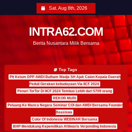
Sat. Aug 8th, 2026
INTRA62.COM
Berita Nusantara Milik Bersama
Top Tags
Plt Ketum DPP AWDI Balham Wadja SH Ajak Calon Kepala Daerah
Peduli Gerakan kebudayaan Via IICF 2024
Penari TorTor Di IICF 2024 Tembus Lebih dari 5709 orang
REKOR MURI
Peluang Ke Manca Negara Seminar COI dan AWDI Bersama Founder
Beasiswa
Color Of Indonesia WEBINAR Bersama
BHP Mendukung Kepemilikan Ahliwaris Verponding Indonesia