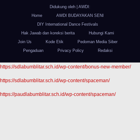
Didukung oleh
|
AWDI:
Home
AWDI BUDAYAKAN SENI
DIY International Dance Festivals
Hak Jawab dan koreksi berita
Hubungi Kami
Join Us
Kode Etik
Pedoman Media Siber
Pengaduan
Privacy Policy
Redaksi
https://sdlabumblitar.sch.id/wp-content/bonus-new-member/
https://sdlabumblitar.sch.id/wp-content/spaceman/
https://paudlabumblitar.sch.id/wp-content/spaceman/