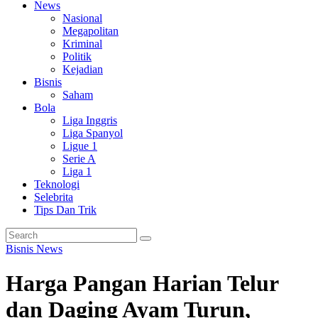
News
Nasional
Megapolitan
Kriminal
Politik
Kejadian
Bisnis
Saham
Bola
Liga Inggris
Liga Spanyol
Ligue 1
Serie A
Liga 1
Teknologi
Selebrita
Tips Dan Trik
Bisnis
News
Harga Pangan Harian Telur
dan Daging Ayam Turun,