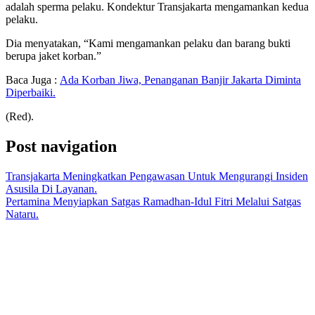
adalah sperma pelaku. Kondektur Transjakarta mengamankan kedua
pelaku.
Dia menyatakan, “Kami mengamankan pelaku dan barang bukti
berupa jaket korban.”
Baca Juga :
Ada Korban Jiwa, Penanganan Banjir Jakarta Diminta
Diperbaiki.
(Red).
Post navigation
Transjakarta Meningkatkan Pengawasan Untuk Mengurangi Insiden
Asusila Di Layanan.
Pertamina Menyiapkan Satgas Ramadhan-Idul Fitri Melalui Satgas
Nataru.