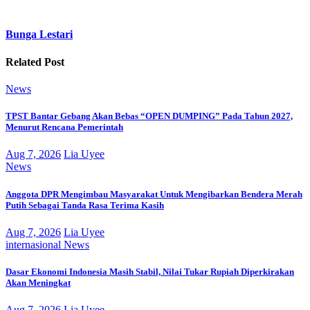
Bunga Lestari
Related Post
News
TPST Bantar Gebang Akan Bebas “OPEN DUMPING” Pada Tahun 2027,
Menurut Rencana Pemerintah
Aug 7, 2026
Lia Uyee
News
Anggota DPR Mengimbau Masyarakat Untuk Mengibarkan Bendera Merah
Putih Sebagai Tanda Rasa Terima Kasih
Aug 7, 2026
Lia Uyee
internasional
News
Dasar Ekonomi Indonesia Masih Stabil, Nilai Tukar Rupiah Diperkirakan
Akan Meningkat
Aug 7, 2026
Lia Uyee