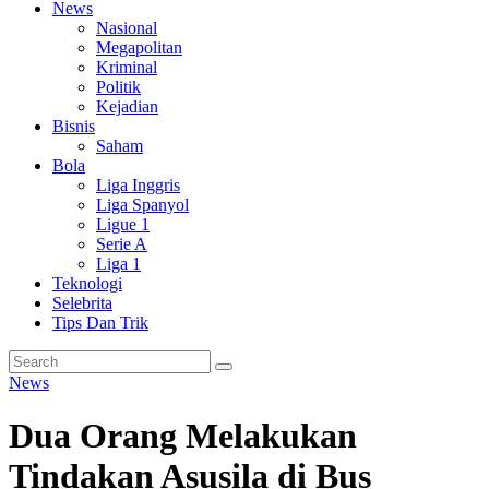
News
Nasional
Megapolitan
Kriminal
Politik
Kejadian
Bisnis
Saham
Bola
Liga Inggris
Liga Spanyol
Ligue 1
Serie A
Liga 1
Teknologi
Selebrita
Tips Dan Trik
News
Dua Orang Melakukan
Tindakan Asusila di Bus