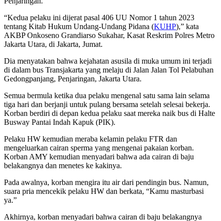
Penjaringan.
“Kedua pelaku ini dijerat pasal 406 UU Nomor 1 tahun 2023
tentang Kitab Hukum Undang-Undang Pidana (
KUHP
),” kata
AKBP Onkoseno Grandiarso Sukahar, Kasat Reskrim Polres Metro
Jakarta Utara, di Jakarta, Jumat.
Dia menyatakan bahwa kejahatan asusila di muka umum ini terjadi
di dalam bus Transjakarta yang melaju di Jalan Jalan Tol Pelabuhan
Gedongpanjang, Penjaringan, Jakarta Utara.
Semua bermula ketika dua pelaku mengenal satu sama lain selama
tiga hari dan berjanji untuk pulang bersama setelah selesai bekerja.
Korban berdiri di depan kedua pelaku saat mereka naik bus di Halte
Busway Pantai Indah Kapuk (PIK).
Pelaku HW kemudian meraba kelamin pelaku FTR dan
mengeluarkan cairan sperma yang mengenai pakaian korban.
Korban AMY kemudian menyadari bahwa ada cairan di baju
belakangnya dan menetes ke kakinya.
Pada awalnya, korban mengira itu air dari pendingin bus. Namun,
suara pria mencekik pelaku HW dan berkata, “Kamu masturbasi
ya.”
Akhirnya, korban menyadari bahwa cairan di baju belakangnya