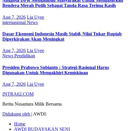
Anggota DPR Mengimbau Masyarakat Untuk Mengibarkan
Bendera Merah Putih Sebagai Tanda Rasa Terima Kasih
Aug 7, 2026
Lia Uyee
internasional
News
Dasar Ekonomi Indonesia Masih Stabil, Nilai Tukar Rupiah
Diperkirakan Akan Meningkat
Aug 7, 2026
Lia Uyee
News
Pendidikan
Presiden Prabowo Subianto : Strategi Rasional Harus
Digunakan Untuk Mengakhiri Kemiskinan
Aug 7, 2026
Lia Uyee
INTRA62.COM
Berita Nusantara Milik Bersama
Didukung oleh
|
AWDI:
Home
AWDI BUDAYAKAN SENI