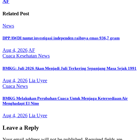
AF
Related Post
News
DPP AWDI tuntut investigasi independen raibnya emas 936,7 gram
Aug 4, 2026
AF
Cuaca
Kesehatan
News
BMKG: Juli 2026 Akan Menjadi Juli Terkering Sepanjang Masa Sejak 1991
Aug 4, 2026
Lia Uyee
Cuaca
News
BMKG Melakukan Perubahan Cuaca Untuk Menjaga Ketersediaan Air
Menghadapi El Nino
Aug 4, 2026
Lia Uyee
Leave a Reply
Your email address will not be published.
Required fields are