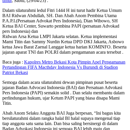
timur
, Sabtu, (29/04/23) .
Dalam silaturahmi ledul Fitri 1444 H ini turut hadir Ketua Umum
BAI Ridwan Abdullah, SH. Dan Abah Anom Pembina Utama
P.A.P.I.(Persatuan Advokat Pers Indonesia), Dian Wibowo, SH
Ketua BAI Center, Suwarto pembina PAPI (persatuan Advokad
pers Indonesia) dan
Ridwan Arsa Ketua LMPI Jakarta selatan. Ketua implementasi
Mami Titin dan Sammy Nurdin Ketua DPD DKI Jakarta, Asbowo
ketua Jawa Barat Zaenal Langgar ketua harian KOMINFO. Beserta
jajaran aparat TNI dan POLRI dalam pengamanan acara tersebut .
Baca juga :
Kapolres Metro Bekasi Kota Pimpin Apel Pengamanan
Pertandingan FIFA Macthday Indonesia Vs Burundi di Stadion
Patriot Bekasi
Semoga dalam acara silaturahmi dewan pimpinan pusat beserta
jajaran Badan Advocasi Indonesia (BAI) dan Persatuan Advokasi
Pers Indonesia (PAPI) semakin solid . Dan selalu membantu dalam
perlindungan hukum, ujar Ketum PAPI yang biasa disapa Mami
Titin.
Abah Anom Selaku Anggota BAI Juga berpesan, “Ini bagus kita
bersilaturahmi dalam rangka halal BI halal supaya mengenal tiap
tiap anggota satu sama lain. Dan bisa saling bersinergi di dalam
Badan Advokasi Indonesia ini semoga BAI lebih maju dan