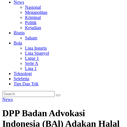
News
Nasional
Megapolitan
Kriminal
Politik
Kejadian
Bisnis
Saham
Bola
Liga Inggris
Liga Spanyol
Ligue 1
Serie A
Liga 1
Teknologi
Selebrita
Tips Dan Trik
News
DPP Badan Advokasi
Indonesia (BAl) Adakan Halal