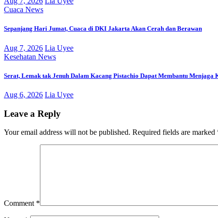
Aug 7, 2026
Lia Uyee
Cuaca
News
Sepanjang Hari Jumat, Cuaca di DKI Jakarta Akan Cerah dan Berawan
Aug 7, 2026
Lia Uyee
Kesehatan
News
Serat, Lemak tak Jenuh Dalam Kacang Pistachio Dapat Membantu Menjaga 
Aug 6, 2026
Lia Uyee
Leave a Reply
Your email address will not be published.
Required fields are marked
Comment
*