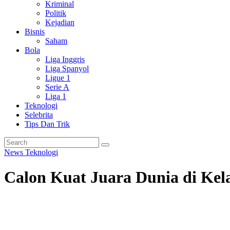
Kriminal
Politik
Kejadian
Bisnis
Saham
Bola
Liga Inggris
Liga Spanyol
Ligue 1
Serie A
Liga 1
Teknologi
Selebrita
Tips Dan Trik
News
Teknologi
Calon Kuat Juara Dunia di Ke