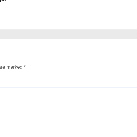
 are marked
*