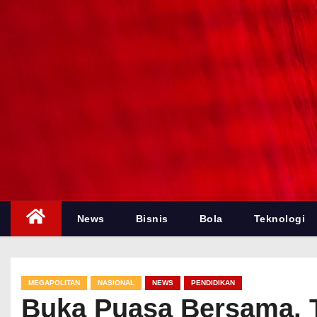
News
Bisnis
Bola
Teknologi
MEGAPOLITAN
NASIONAL
NEWS
PENDIDIKAN
Buka Puasa Bersama, TN