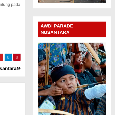
antung pada
AWDI PARADE
NUSANTARA
santara