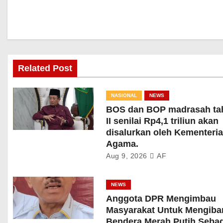
Related Post
NASIONAL
NEWS
BOS dan BOP madrasah ta
II senilai Rp4,1 triliun akan
disalurkan oleh Kementeri
Agama.
Aug 9, 2026
AF
NEWS
Anggota DPR Mengimbau
Masyarakat Untuk Mengiba
Bendera Merah Putih Seba