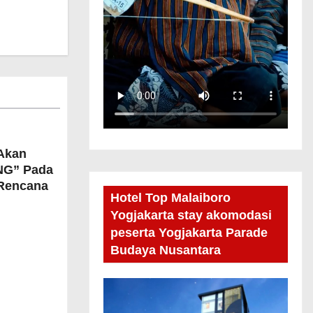
Akan
NG” Pada
 Rencana
Hotel Top Malaiboro
Yogjakarta stay akomodasi
peserta Yogjakarta Parade
Budaya Nusantara