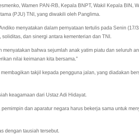
h Sesmenko, Wamen PAN-RB, Kepala BNPT, Wakil Kepala BIN, W
ama (PJU) TNI, yang diwakili oleh Panglima.
ndiko menyatakan dalam pernyataan tertulis pada Senin (17/3
soliditas, dan sinergi antara kementerian dan TNI.
n menyatakan bahwa sejumlah anak yatim piatu dan seluruh an
ikan nilai keimanan kita bersama.”
n membagikan takjil kepada pengguna jalan, yang diadakan be
siah keagamaan dari Ustaz Adi Hidayat.
emimpin dan aparatur negara harus bekerja sama untuk men
as dengan tausiah tersebut.