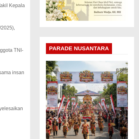
akil Kepala
/2025),
PARADE NUSANTARA
ggota TNI-
rsama insan
yelesaikan