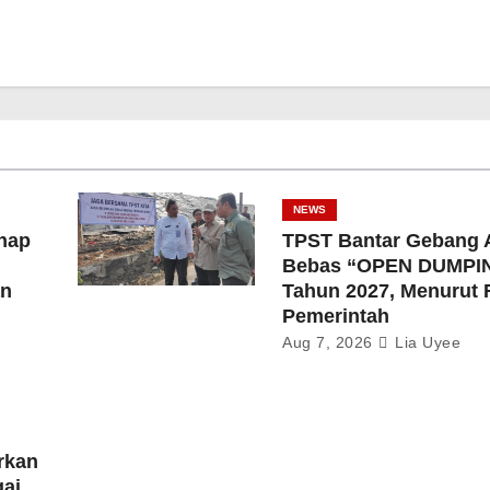
NEWS
hap
TPST Bantar Gebang 
Bebas “OPEN DUMPI
an
Tahun 2027, Menurut
Pemerintah
Aug 7, 2026
Lia Uyee
rkan
gai