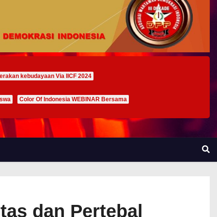
erakan kebudayaan Via IICF 2024
iswa
Color Of Indonesia WEBINAR Bersama
tas dan Pertebal