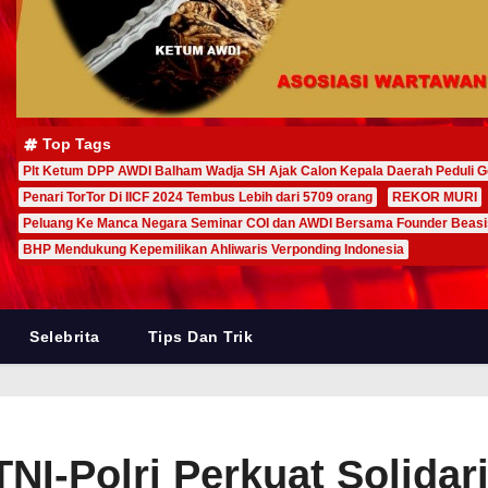
Top Tags
Plt Ketum DPP AWDI Balham Wadja SH Ajak Calon Kepala Daerah Peduli G
Penari TorTor Di IICF 2024 Tembus Lebih dari 5709 orang
REKOR MURI
Peluang Ke Manca Negara Seminar COI dan AWDI Bersama Founder Beas
BHP Mendukung Kepemilikan Ahliwaris Verponding Indonesia
Selebrita
Tips Dan Trik
I-Polri Perkuat Solidari