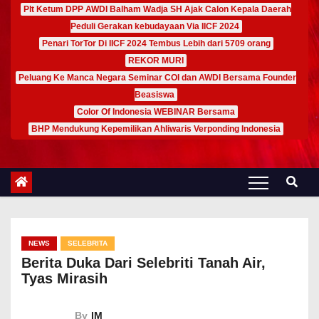
Plt Ketum DPP AWDI Balham Wadja SH Ajak Calon Kepala Daerah
Peduli Gerakan kebudayaan Via IICF 2024
Penari TorTor Di IICF 2024 Tembus Lebih dari 5709 orang
REKOR MURI
Peluang Ke Manca Negara Seminar COI dan AWDI Bersama Founder
Beasiswa
Color Of Indonesia WEBINAR Bersama
BHP Mendukung Kepemilikan Ahliwaris Verponding Indonesia
NEWS
SELEBRITA
Berita Duka Dari Selebriti Tanah Air,
Tyas Mirasih
By
IM