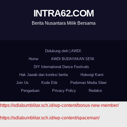
INTRA62.COM
Berita Nusantara Milik Bersama
Didukung oleh
|
AWDI:
Home
AWDI BUDAYAKAN SENI
DIY International Dance Festivals
Hak Jawab dan koreksi berita
Hubungi Kami
Join Us
Kode Etik
Pedoman Media Siber
Pengaduan
Privacy Policy
Redaksi
https://sdlabumblitar.sch.id/wp-content/bonus-new-member/
https://sdlabumblitar.sch.id/wp-content/spaceman/