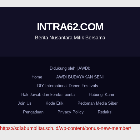
INTRA62.COM
Berita Nusantara Milik Bersama
Didukung oleh
|
AWDI:
Home
AWDI BUDAYAKAN SENI
DIY International Dance Festivals
Hak Jawab dan koreksi berita
Hubungi Kami
Join Us
Kode Etik
Pedoman Media Siber
Pengaduan
Privacy Policy
Redaksi
https://sdlabumblitar.sch.id/wp-content/bonus-new-member/