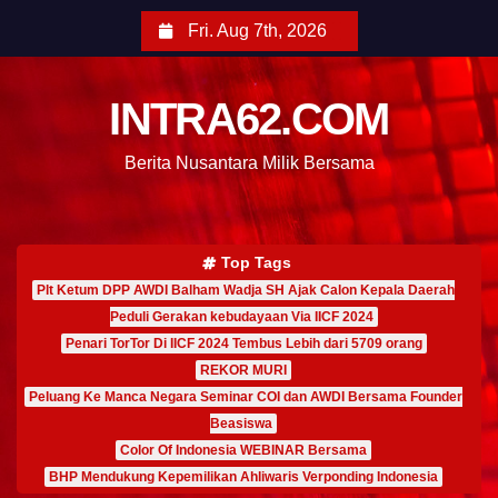
Fri. Aug 7th, 2026
INTRA62.COM
Berita Nusantara Milik Bersama
Top Tags
Plt Ketum DPP AWDI Balham Wadja SH Ajak Calon Kepala Daerah
Peduli Gerakan kebudayaan Via IICF 2024
Penari TorTor Di IICF 2024 Tembus Lebih dari 5709 orang
REKOR MURI
Peluang Ke Manca Negara Seminar COI dan AWDI Bersama Founder
Beasiswa
Color Of Indonesia WEBINAR Bersama
BHP Mendukung Kepemilikan Ahliwaris Verponding Indonesia