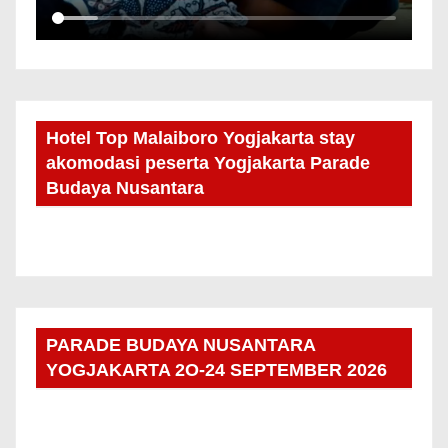
Hotel Top Malaiboro Yogjakarta stay
akomodasi peserta Yogjakarta Parade
Budaya Nusantara
PARADE BUDAYA NUSANTARA
YOGJAKARTA 2O-24 SEPTEMBER 2026