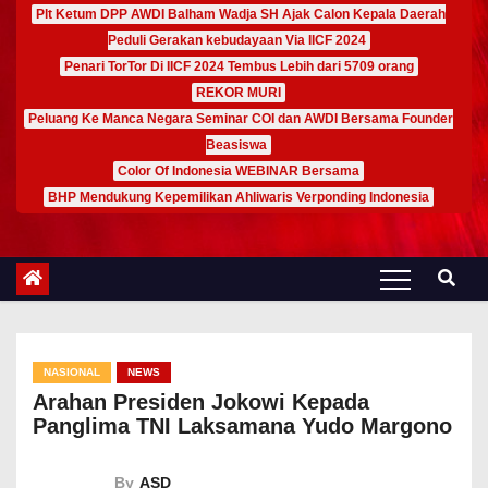
Plt Ketum DPP AWDI Balham Wadja SH Ajak Calon Kepala Daerah
Peduli Gerakan kebudayaan Via IICF 2024
Penari TorTor Di IICF 2024 Tembus Lebih dari 5709 orang
REKOR MURI
Peluang Ke Manca Negara Seminar COI dan AWDI Bersama Founder
Beasiswa
Color Of Indonesia WEBINAR Bersama
BHP Mendukung Kepemilikan Ahliwaris Verponding Indonesia
NASIONAL
NEWS
Arahan Presiden Jokowi Kepada
Panglima TNI Laksamana Yudo Margono
By
ASD