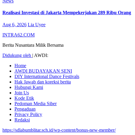
News
Realisasi Investasi di Jakarta Mempekerjakan 289 Ribu Orang
Aug 6, 2026
Lia Uyee
INTRA62.COM
Berita Nusantara Milik Bersama
Didukung oleh
|
AWDI:
Home
AWDI BUDAYAKAN SENI
DIY International Dance Festivals
Hak Jawab dan koreksi berita
Hubungi Kami
Join Us
Kode Etik
Pedoman Media Siber
Pengaduan
Privacy Policy
Redaksi
https://sdlabumblitar.sch.id/wp-content/bonus-new-member/