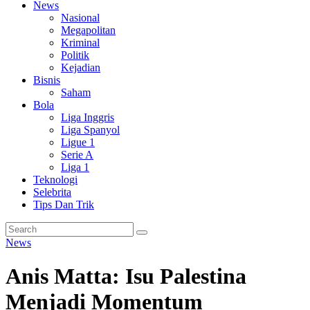
News
Nasional
Megapolitan
Kriminal
Politik
Kejadian
Bisnis
Saham
Bola
Liga Inggris
Liga Spanyol
Ligue 1
Serie A
Liga 1
Teknologi
Selebrita
Tips Dan Trik
News
Anis Matta: Isu Palestina
Menjadi Momentum