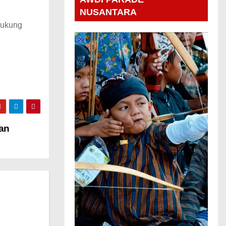
NUSANTARA
dukung
an