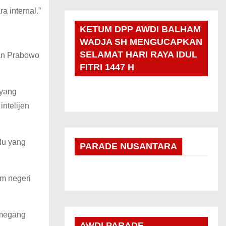
 internal.”
KETUM DPP AWDI BALHAM
WADJA SH MENGUCAPKAN
SELAMAT HARI RAYA IDUL
kan Prabowo
FITRI 1447 H
 yang
ntelijen
alu yang
PARADE NUSANTARA
am negeri
emegang
AWDI PARADE