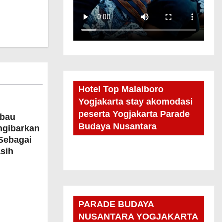
Hotel Top Malaiboro
Yogjakarta stay akomodasi
peserta Yogjakarta Parade
bau
Budaya Nusantara
ngibarkan
Sebagai
sih
PARADE BUDAYA
NUSANTARA YOGJAKARTA