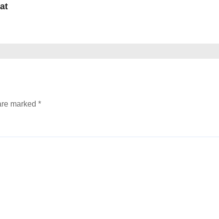
at
 are marked
*