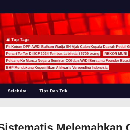
Top Tags
Plt Ketum DPP AWDI Balham Wadja SH Ajak Calon Kepala Daerah Peduli G
Penari TorTor Di IICF 2024 Tembus Lebih dari 5709 orang
REKOR MURI
Peluang Ke Manca Negara Seminar COI dan AWDI Bersama Founder Beas
BHP Mendukung Kepemilikan Ahliwaris Verponding Indonesia
Selebrita
Tips Dan Trik
Sistematis Melemahkan 