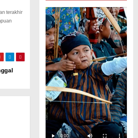
n terakhir
mpuan
nggal