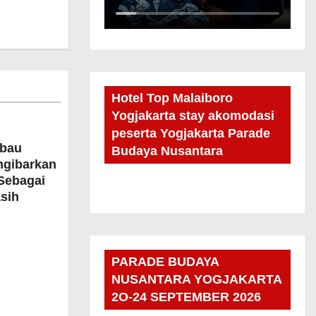
Hotel Top Malaiboro
Yogjakarta stay akomodasi
peserta Yogjakarta Parade
bau
Budaya Nusantara
ngibarkan
Sebagai
sih
PARADE BUDAYA
NUSANTARA YOGJAKARTA
2O-24 SEPTEMBER 2026