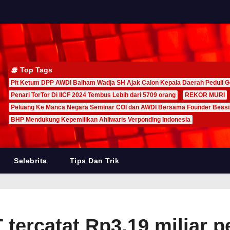
Top Tags
Plt Ketum DPP AWDI Balham Wadja SH Ajak Calon Kepala Daerah Peduli G
Penari TorTor Di IICF 2024 Tembus Lebih dari 5709 orang
REKOR MURI
Peluang Ke Manca Negara Seminar COI dan AWDI Bersama Founder Beas
BHP Mendukung Kepemilikan Ahliwaris Verponding Indonesia
Selebrita
Tips Dan Trik
tercatat Rp3,19 miliar 