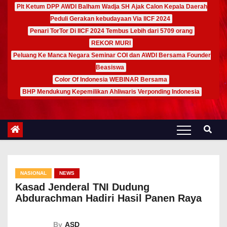
Plt Ketum DPP AWDI Balham Wadja SH Ajak Calon Kepala Daerah
Peduli Gerakan kebudayaan Via IICF 2024
Penari TorTor Di IICF 2024 Tembus Lebih dari 5709 orang
REKOR MURI
Peluang Ke Manca Negara Seminar COI dan AWDI Bersama Founder
Beasiswa
Color Of Indonesia WEBINAR Bersama
BHP Mendukung Kepemilikan Ahliwaris Verponding Indonesia
NASIONAL
NEWS
Kasad Jenderal TNI Dudung
Abdurachman Hadiri Hasil Panen Raya
By
ASD