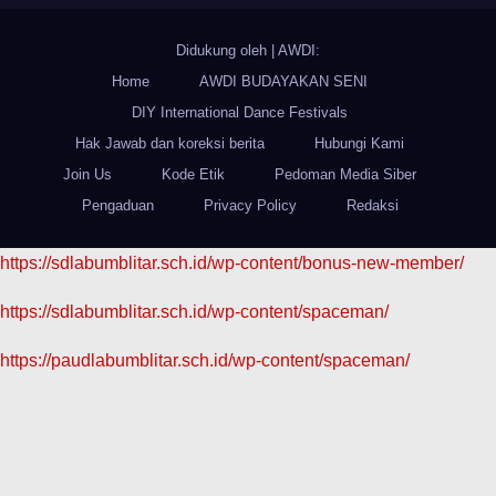
Didukung oleh
|
AWDI:
Home
AWDI BUDAYAKAN SENI
DIY International Dance Festivals
Hak Jawab dan koreksi berita
Hubungi Kami
Join Us
Kode Etik
Pedoman Media Siber
Pengaduan
Privacy Policy
Redaksi
https://sdlabumblitar.sch.id/wp-content/bonus-new-member/
https://sdlabumblitar.sch.id/wp-content/spaceman/
https://paudlabumblitar.sch.id/wp-content/spaceman/