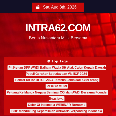
Sat. Aug 8th, 2026
INTRA62.COM
Berita Nusantara Milik Bersama
Top Tags
Plt Ketum DPP AWDI Balham Wadja SH Ajak Calon Kepala Daerah
Peduli Gerakan kebudayaan Via IICF 2024
Penari TorTor Di IICF 2024 Tembus Lebih dari 5709 orang
REKOR MURI
Peluang Ke Manca Negara Seminar COI dan AWDI Bersama Founder
Beasiswa
Color Of Indonesia WEBINAR Bersama
BHP Mendukung Kepemilikan Ahliwaris Verponding Indonesia