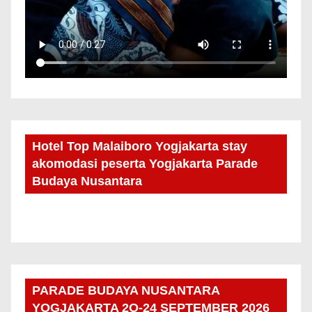
Hotel Top Malaiboro Yogjakarta stay
akomodasi peserta Yogjakarta Parade
Budaya Nusantara
PARADE BUDAYA NUSANTARA
YOGJAKARTA 2O-24 SEPTEMBER 2026