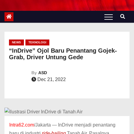
NEWS
TEKNOLOGI
“InDrive” Ojol Baru Penantang Gojek-
Grab, Driver Untung Gede
By
ASD
Dec 21, 2022
Intra62.com
/Jakarta — InDrive menjadi penantang
baru di industri
ride-hailing
Tanah Air. Pasalnya