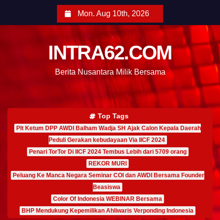
Mon. Aug 10th, 2026
INTRA62.COM
Berita Nusantara Milik Bersama
Top Tags
Plt Ketum DPP AWDI Balham Wadja SH Ajak Calon Kepala Daerah
Peduli Gerakan kebudayaan Via IICF 2024
Penari TorTor Di IICF 2024 Tembus Lebih dari 5709 orang
REKOR MURI
Peluang Ke Manca Negara Seminar COI dan AWDI Bersama Founder
Beasiswa
Color Of Indonesia WEBINAR Bersama
BHP Mendukung Kepemilikan Ahliwaris Verponding Indonesia