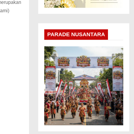
 merupakan
uami)
PARADE NUSANTARA