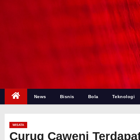
News
Bisnis
Bola
Teknologi
WISATA
Curug Caweni Terdapat