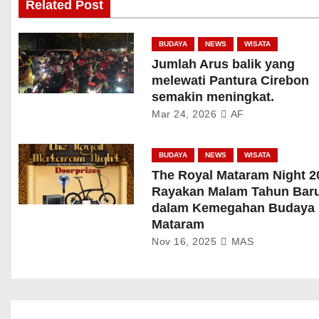
Related Post
BUDAYA
NEWS
WISATA
Jumlah Arus balik yang
melewati Pantura Cirebon
semakin meningkat.
Mar 24, 2026
AF
BUDAYA
NEWS
WISATA
The Royal Mataram Night 2
Rayakan Malam Tahun Bar
dalam Kemegahan Budaya
Mataram
Nov 16, 2025
MAS