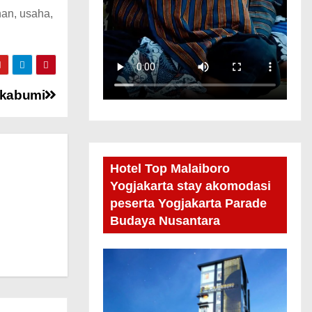
an, usaha,
ukabumi
Hotel Top Malaiboro
Yogjakarta stay akomodasi
peserta Yogjakarta Parade
Budaya Nusantara