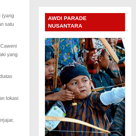
i (yang
AWDI PARADE
an satu
NUSANTARA
. Caweni
aki yang
diatas
an lokasi
rjajar,