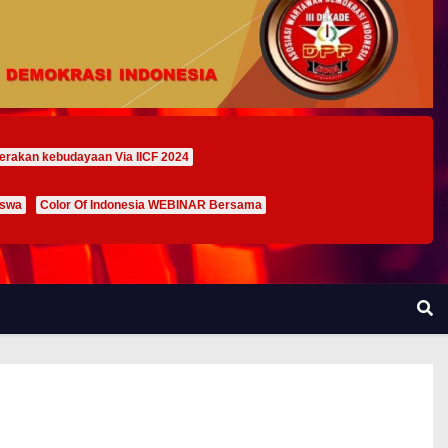
erakan kebudayaan Via IICF 2024
iswa
Color Of Indonesia WEBINAR Bersama