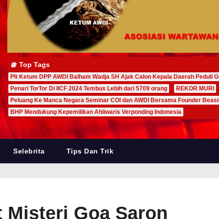
Top Tags
Plt Ketum DPP AWDI Balham Wadja SH Ajak Calon Kepala Daerah Peduli G
Penari TorTor Di IICF 2024 Tembus Lebih dari 5709 orang
REKOR MURI
Peluang Ke Manca Negara Seminar COI dan AWDI Bersama Founder Beas
BHP Mendukung Kepemilikan Ahliwaris Verponding Indonesia
Selebrita
Tips Dan Trik
 Misteri Goa Saron