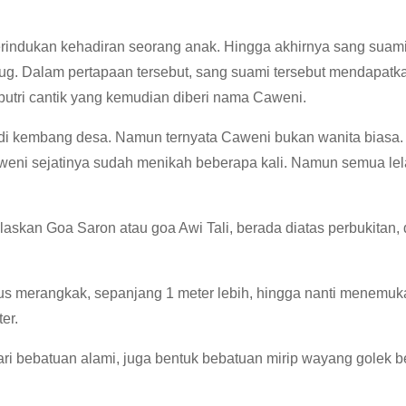
merindukan kehadiran seorang anak. Hingga akhirnya sang suam
rug. Dalam pertapaan tersebut, sang suami tersebut mendapatk
i putri cantik yang kemudian diberi nama Caweni.
adi kembang desa. Namun ternyata Caweni bukan wanita biasa
aweni sejatinya sudah menikah beberapa kali. Namun semua lel
skan Goa Saron atau goa Awi Tali, berada diatas perbukitan, 
us merangkak, sepanjang 1 meter lebih, hingga nanti menemuk
er.
i bebatuan alami, juga bentuk bebatuan mirip wayang golek be