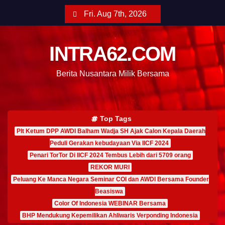
Fri. Aug 7th, 2026
INTRA62.COM
Berita Nusantara Milik Bersama
Top Tags
Plt Ketum DPP AWDI Balham Wadja SH Ajak Calon Kepala Daerah
Peduli Gerakan kebudayaan Via IICF 2024
Penari TorTor Di IICF 2024 Tembus Lebih dari 5709 orang
REKOR MURI
Peluang Ke Manca Negara Seminar COI dan AWDI Bersama Founder
Beasiswa
Color Of Indonesia WEBINAR Bersama
BHP Mendukung Kepemilikan Ahliwaris Verponding Indonesia