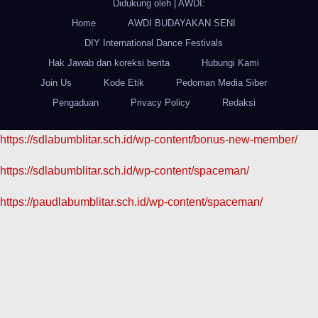
Didukung oleh
|
AWDI:
Home
AWDI BUDAYAKAN SENI
DIY International Dance Festivals
Hak Jawab dan koreksi berita
Hubungi Kami
Join Us
Kode Etik
Pedoman Media Siber
Pengaduan
Privacy Policy
Redaksi
https://sdlabumblitar.sch.id/wp-content/bonus-new-member/
https://sdlabumblitar.sch.id/wp-content/spaceman/
https://paudlabumblitar.sch.id/wp-content/spaceman/